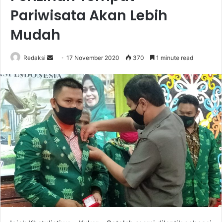
Pariwisata Akan Lebih
Mudah
Send
Redaksi
17 November 2020
370
1 minute read
an
email