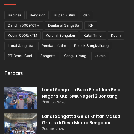
Babinsa
Bengalon
Bupati Kutim
dan
Dandim 0909/KTM
Danlanal Sangatta
IKN
Kodim 0909/KTM
Koramil Bengalon
Kutai Timur
Kutim
Lanal Sangatta
Pemkab Kutim
Polsek Sangkulirang
PT Berau Coal
Sangatta
Sangkulirang
vaksin
Terbaru
Lanal Sangatta Buka Pelatihan Bela
Negara KKRI SMK Negeri 2 Bontang
10 Juni 2026
Lanal Sangatta Gelar Khitan Massal
Gratis di Desa Muara Bengalon
4 Juni 2026