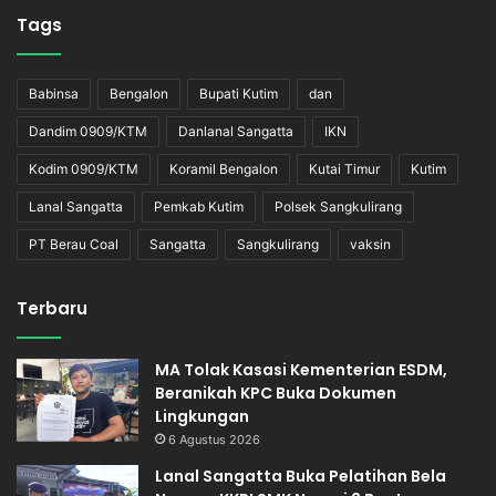
Tags
Babinsa
Bengalon
Bupati Kutim
dan
Dandim 0909/KTM
Danlanal Sangatta
IKN
Kodim 0909/KTM
Koramil Bengalon
Kutai Timur
Kutim
Lanal Sangatta
Pemkab Kutim
Polsek Sangkulirang
PT Berau Coal
Sangatta
Sangkulirang
vaksin
Terbaru
MA Tolak Kasasi Kementerian ESDM,
Beranikah KPC Buka Dokumen
Lingkungan
6 Agustus 2026
Lanal Sangatta Buka Pelatihan Bela