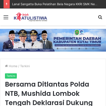
Lanal Sangatta Gelar Khitan Massal Gratis di Desa Muara Bengalon
Menu
S
fo
Home
/
Terkini
Terkini
Bersama Ditlantas Polda
NTB, Mushida Lombok
Tengah Deklarasi Dukung