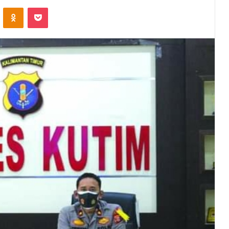
VKontakte
Odnoklassniki
Pocket