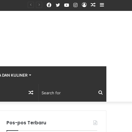
Facebook
Twitter
YouTube
Instagram
Log
Random
Sidebar
In
Article
A DAN KULINER
Random
Search
Article
for
Pos-pos Terbaru