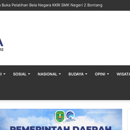
a Buka Pelatihan Bela Negara KKRI SMK Negeri 2 Bontang
I
SOSIAL
NASIONAL
BUDAYA
OPINI
WISAT