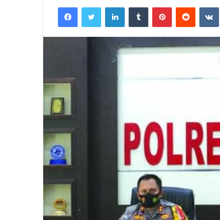
an
Facebook
Twitter
LinkedIn
Tumblr
Pinterest
Reddit
email