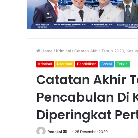
Home
/
Kriminal
/
Catatan Akhir Tahun 2020, Kasus
Kriminal
Nasional
Pendidikan
Sosial
Terkini
Catatan Akhir 
Pencabulan Di 
Diperingkat Pe
Send
Redaksi
25 Desember 2020