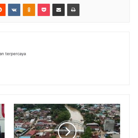
erest
Reddit
VKontakte
Odnoklassniki
Pocket
Share via Email
Print
dan terpercaya