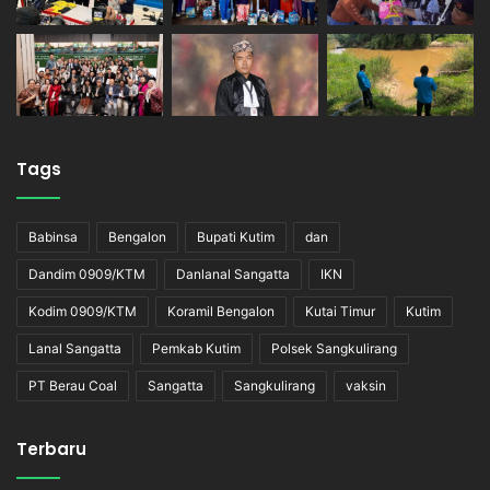
Tags
Babinsa
Bengalon
Bupati Kutim
dan
Dandim 0909/KTM
Danlanal Sangatta
IKN
Kodim 0909/KTM
Koramil Bengalon
Kutai Timur
Kutim
Lanal Sangatta
Pemkab Kutim
Polsek Sangkulirang
PT Berau Coal
Sangatta
Sangkulirang
vaksin
Terbaru