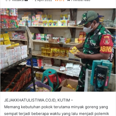
an
email
JEJAKKHATULISTIWA.CO.ID, KUTIM –
Memang kebutuhan pokok terutama minyak goreng yang
sempat terjadi beberapa waktu yang lalu menjadi polemik