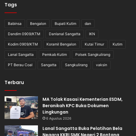
Tags
Babinsa
Bengalon
Bupati Kutim
dan
Dandim 0909/KTM
Danlanal Sangatta
IKN
Kodim 0909/KTM
Koramil Bengalon
Kutai Timur
Kutim
Lanal Sangatta
Pemkab Kutim
Polsek Sangkulirang
PT Berau Coal
Sangatta
Sangkulirang
vaksin
Terbaru
MA Tolak Kasasi Kementerian ESDM,
Beranikah KPC Buka Dokumen
Lingkungan
6 Agustus 2026
Lanal Sangatta Buka Pelatihan Bela
Negara KKRI SMK Negeri 2 Bontang