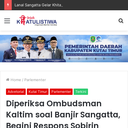
Lanal Sangatta Gelar Khitan Massal Gratis di Desa Muara Bengalon
Menu
S
fo
Home
/
Parlementer
Advetorial
Kutai Timur
Parlementer
Terkini
Diperiksa Ombudsman
Kaltim soal Banjir Sangatta,
Begini Respons Sobirin