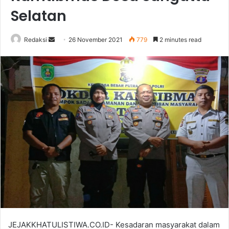
Selatan
Send
Redaksi
26 November 2021
779
2 minutes read
an
email
JEJAKKHATULISTIWA.CO.ID- Kesadaran masyarakat dalam