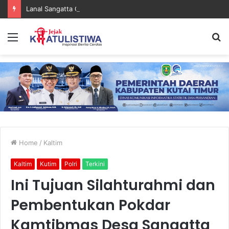
Lanal Sangatta Gelar Khitan Massal Gratis di Desa Muara Bengalon
Menu
S
fo
Home
/
Kaltim
Kaltim
Kutim
Polri
Terkini
Ini Tujuan Silahturahmi dan
Pembentukan Pokdar
Kamtibmas Desa Sangatta