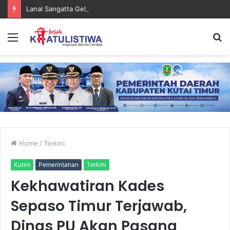
Lanal Sangatta Gelar Khitan Massal Gratis di Desa Muara Bengalon
Menu
S
fo
Home
/
Terkini
Kutim
Pemerintahan
Terkini
Kekhawatiran Kades
Sepaso Timur Terjawab,
Dinas PU Akan Pasang