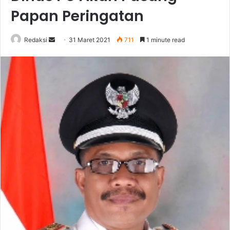
Papan Peringatan
Send
Redaksi
31 Maret 2021
711
1 minute read
an
email