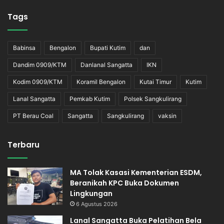
Tags
Babinsa
Bengalon
Bupati Kutim
dan
Dandim 0909/KTM
Danlanal Sangatta
IKN
Kodim 0909/KTM
Koramil Bengalon
Kutai Timur
Kutim
Lanal Sangatta
Pemkab Kutim
Polsek Sangkulirang
PT Berau Coal
Sangatta
Sangkulirang
vaksin
Terbaru
MA Tolak Kasasi Kementerian ESDM,
Beranikah KPC Buka Dokumen
Lingkungan
6 Agustus 2026
Lanal Sangatta Buka Pelatihan Bela