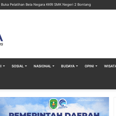
 Gelar Khitan Massal Gratis di Desa Muara Bengalon
I
SOSIAL
NASIONAL
BUDAYA
OPINI
WISAT