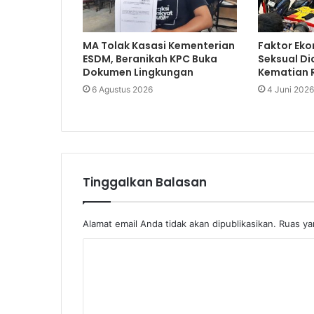
MA Tolak Kasasi Kementerian
Faktor Eko
ESDM, Beranikah KPC Buka
Seksual Di
Dokumen Lingkungan
Kematian R
6 Agustus 2026
4 Juni 2026
Tinggalkan Balasan
Alamat email Anda tidak akan dipublikasikan.
Ruas ya
K
o
m
e