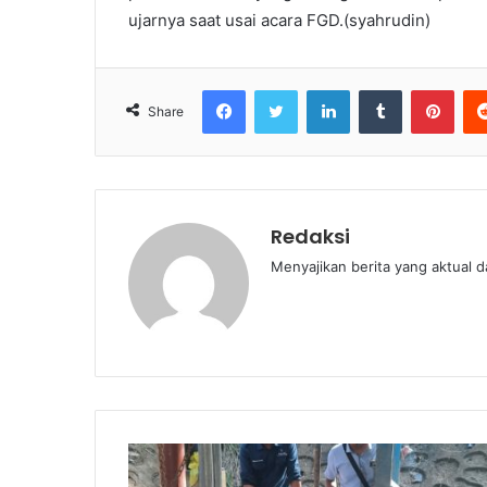
ujarnya saat usai acara FGD.(syahrudin)
Facebook
Twitter
LinkedIn
Tumblr
Pint
Share
Redaksi
Menyajikan berita yang aktual 