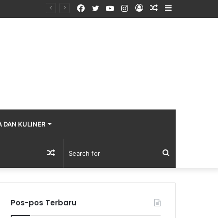
Facebook
Twitter
YouTube
Instagram
Log
Random
Sidebar
In
Article
A DAN KULINER
Random
Search
Article
for
Pos-pos Terbaru