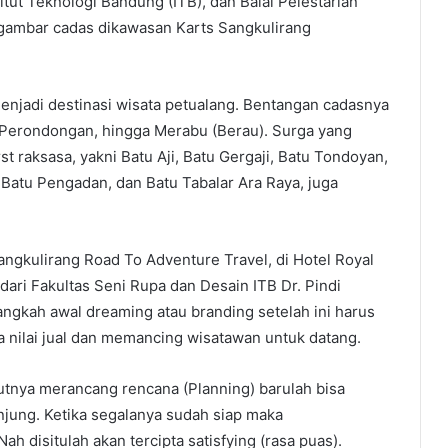
titut Teknologi Bandung (ITB), dan Balai Pelestarian
ambar cadas dikawasan Karts Sangkulirang
menjadi destinasi wisata petualang. Bentangan cadasnya
 Perondongan, hingga Merabu (Berau). Surga yang
rst raksasa, yakni Batu Aji, Batu Gergaji, Batu Tondoyan,
Batu Pengadan, dan Batu Tabalar Ara Raya, juga
gkulirang Road To Adventure Travel, di Hotel Royal
i dari Fakultas Seni Rupa dan Desain ITB Dr. Pindi
angkah awal dreaming atau branding setelah ini harus
a nilai jual dan memancing wisatawan untuk datang.
jutnya merancang rencana (Planning) barulah bisa
jung. Ketika segalanya sudah siap maka
h disitulah akan tercipta satisfying (rasa puas).