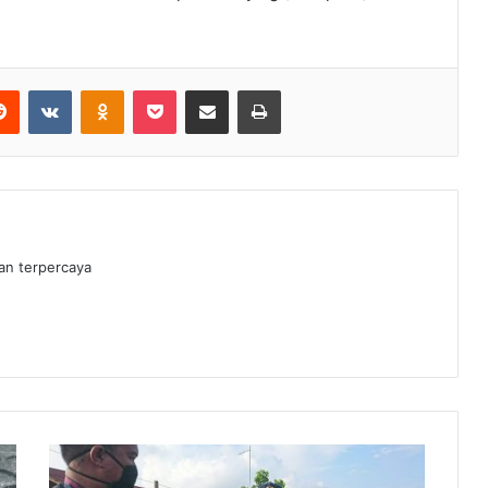
erest
Reddit
VKontakte
Odnoklassniki
Pocket
Share via Email
Print
dan terpercaya