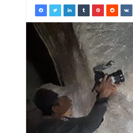
an
Facebook
Twitter
LinkedIn
Tumblr
Pinterest
Reddit
email