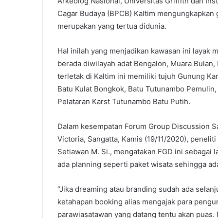
Arkeolog Nasional, Universitas Griffith dan Ins
Cagar Budaya (BPCB) Kaltim mengungkapkan g
merupakan yang tertua didunia.
Hal inilah yang menjadikan kawasan ini layak 
berada diwilayah adat Bengalon, Muara Bulan,
terletak di Kaltim ini memiliki tujuh Gunung Ka
Batu Kulat Bongkok, Batu Tutunambo Pemulin, 
Pelataran Karst Tutunambo Batu Putih.
Dalam kesempatan Forum Group Discussion San
Victoria, Sangatta, Kamis (19/11/2020), penelit
Setiawan M. Si., mengatakan FGD ini sebagai l
ada planning seperti paket wisata sehingga ad
“Jika dreaming atau branding sudah ada selan
ketahapan booking alias mengajak para pengun
parawiasatawan yang datang tentu akan puas. Na