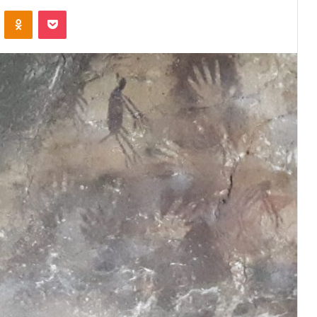
VKontakte
Odnoklassniki
Pocket