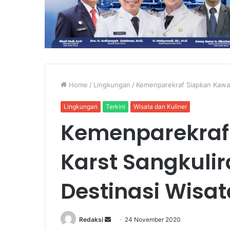
Home
/
Lingkungan
/
Kemenparekraf Siapkan Kawas
Lingkungan
Terkini
Wisata dan Kuliner
Kemenparekraf
Karst Sangkuli
Destinasi Wisa
Send
Redaksi
24 November 2020