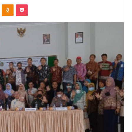
VKontakte
Odnoklassniki
Pocket