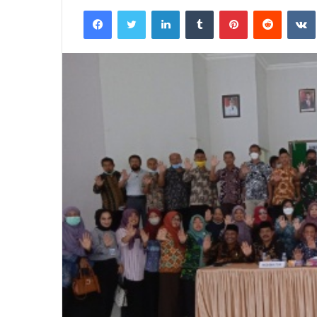
an
Facebook
Twitter
LinkedIn
Tumblr
Pinterest
Reddit
email