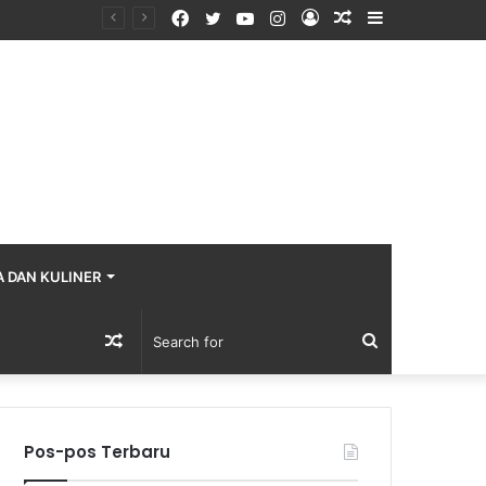
Facebook
Twitter
YouTube
Instagram
Log
Random
Sidebar
In
Article
A DAN KULINER
Random
Search
Article
for
Pos-pos Terbaru