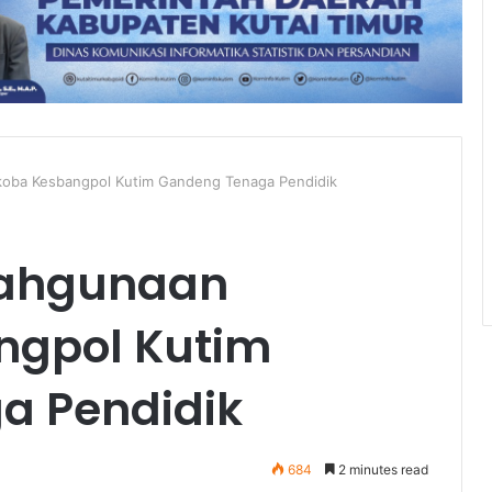
koba Kesbangpol Kutim Gandeng Tenaga Pendidik
lahgunaan
ngpol Kutim
a Pendidik
684
2 minutes read