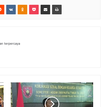
erest
Reddit
VKontakte
Odnoklassniki
Pocket
Share via Email
Print
dan terpercaya