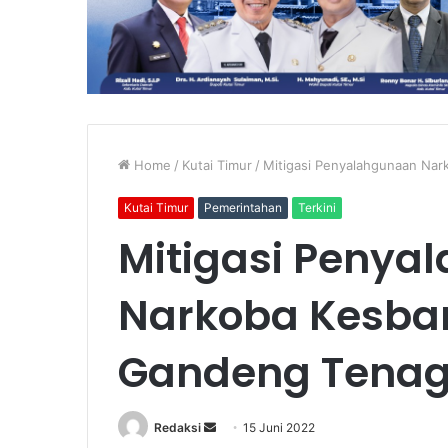
Home
/
Kutai Timur
/
Mitigasi Penyalahgunaan Nar
Kutai Timur
Pemerintahan
Terkini
Mitigasi Penya
Narkoba Kesba
Gandeng Tenag
Send
Redaksi
15 Juni 2022