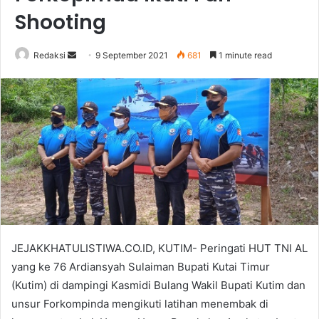
Shooting
Send
Redaksi
9 September 2021
681
1 minute read
an
email
JEJAKKHATULISTIWA.CO.ID, KUTIM- Peringati HUT TNI AL
yang ke 76 Ardiansyah Sulaiman Bupati Kutai Timur
(Kutim) di dampingi Kasmidi Bulang Wakil Bupati Kutim dan
unsur Forkompinda mengikuti latihan menembak di