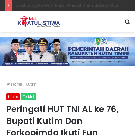
Faktor Ekonomi dan Hasrat Seksual Diduga Jadi Motif Kematian Royyan di Kutim
Menu
S
fo
Home
/
Kutim
Kutim
Terkini
Peringati HUT TNI AL ke 76,
Bupati Kutim Dan
Forkopimda Ikuti Fun