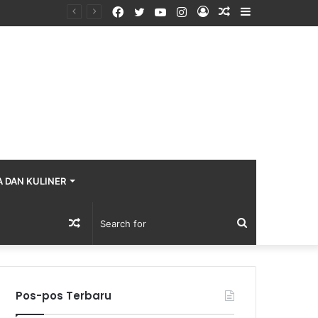
Facebook
Twitter
YouTube
Instagram
Log
Random
Sidebar
In
Article
A DAN KULINER
Random
Search
Article
for
Pos-pos Terbaru