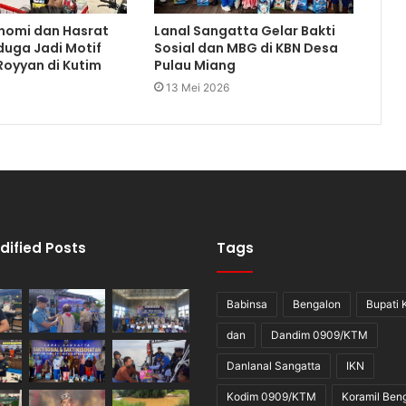
nomi dan Hasrat
Lanal Sangatta Gelar Bakti
duga Jadi Motif
Sosial dan MBG di KBN Desa
oyyan di Kutim
Pulau Miang
13 Mei 2026
dified Posts
Tags
Babinsa
Bengalon
Bupati 
dan
Dandim 0909/KTM
Danlanal Sangatta
IKN
Kodim 0909/KTM
Koramil Ben