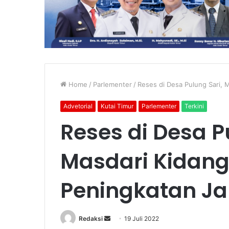
Home
/
Parlementer
/
Reses di Desa Pulung Sari, 
Advetorial
Kutai Timur
Parlementer
Terkini
Reses di Desa P
Masdari Kidang
Peningkatan Ja
Send
Redaksi
19 Juli 2022