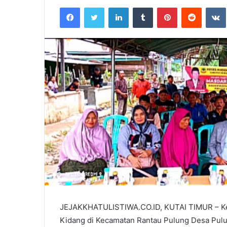
an
Facebook
Twitter
LinkedIn
Tumblr
Pinterest
Reddit
email
JEJAKKHATULISTIWA.CO.ID, KUTAI TIMUR – Ke
Kidang di Kecamatan Rantau Pulung Desa Pulu