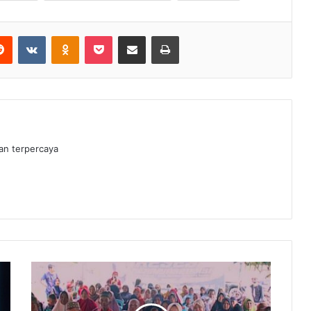
erest
Reddit
VKontakte
Odnoklassniki
Pocket
Share via Email
Print
dan terpercaya