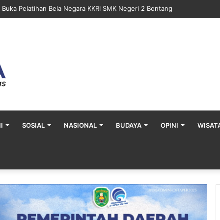
 Gelar Khitan Massal Gratis di Desa Muara Bengalon
I
SOSIAL
NASIONAL
BUDAYA
OPINI
WISAT