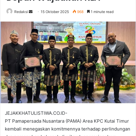
Send
Redaksi
15 Oktober 2025
968
1 minute read
an
email
JEJAKKHATULISTIWA.CO.ID-
PT Pamapersada Nusantara (PAMA) Area KPC Kutai Timur
kembali menegaskan komitmennya terhadap perlindungan