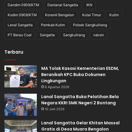
Dandim 0909/KTM
Danlanal Sangatta
IKN
Kodim 0909/KTM
Koramil Bengalon
Kutai Timur
Kutim
Lanal Sangatta
Pemkab Kutim
Polsek Sangkulirang
PT Berau Coal
Sangatta
Sangkulirang
vaksin
Terbaru
MA Tolak Kasasi Kementerian ESDM,
Beranikah KPC Buka Dokumen
Lingkungan
6 Agustus 2026
Lanal Sangatta Buka Pelatihan Bela
Negara KKRI SMK Negeri 2 Bontang
10 Juni 2026
Lanal Sangatta Gelar Khitan Massal
Gratis di Desa Muara Bengalon