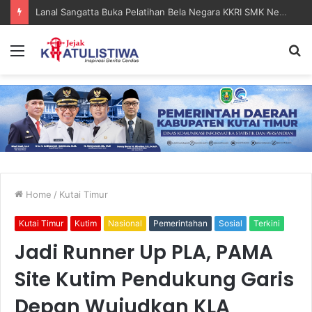
Lanal Sangatta Gelar Khitan Massal Gratis di Desa Muara Bengalon
Menu
S
fo
Home
/
Kutai Timur
Kutai Timur
Kutim
Nasional
Pemerintahan
Sosial
Terkini
Jadi Runner Up PLA, PAMA
Site Kutim Pendukung Garis
Depan Wujudkan KLA