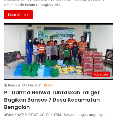
tahun masih belum terungkap. AH…
Read More »
Advetorial
Redaksi
3 Mei 2021
827
PT Darma Henwa Tuntaskan Target
Bagikan Bansos 7 Desa Kecamatan
Bengalon
JEJAKKHATULISTIWA.CO.ID, KUTIM- Sesuai dengan targetnya