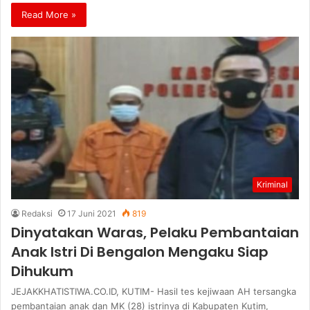
Read More »
Kriminal
Redaksi
17 Juni 2021
819
Dinyatakan Waras, Pelaku Pembantaian
Anak Istri Di Bengalon Mengaku Siap
Dihukum
JEJAKKHATISTIWA.CO.ID, KUTIM- Hasil tes kejiwaan AH tersangka
pembantaian anak dan MK (28) istrinya di Kabupaten Kutim,