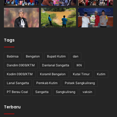
Tags
Babinsa
Bengalon
Bupati Kutim
dan
Dandim 0909/KTM
Danlanal Sangatta
IKN
Kodim 0909/KTM
Koramil Bengalon
Kutai Timur
Kutim
Lanal Sangatta
Pemkab Kutim
Polsek Sangkulirang
PT Berau Coal
Sangatta
Sangkulirang
vaksin
Terbaru