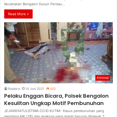
Kecamatan Bengalon Dusun Perdau…
Read More »
Kriminal
Redaksi
14 Juni 2021
925
Pelaku Enggan Bicara, Polsek Bengalon
Kesulitan Ungkap Motif Pembunuhan
JEJAKKHATULISTIWA.CO.ID KUTIM- Kasus pembunuhan yang
menimpa MK (28) dan anaknya yang masih berusia dibawah 2