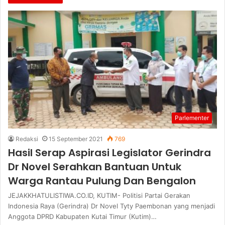
Parlementer
Redaksi
15 September 2021
769
Hasil Serap Aspirasi Legislator Gerindra
Dr Novel Serahkan Bantuan Untuk
Warga Rantau Pulung Dan Bengalon
JEJAKKHATULISTIWA.CO.ID, KUTIM- Politisi Partai Gerakan
Indonesia Raya (Gerindra) Dr Novel Tyty Paembonan yang menjadi
Anggota DPRD Kabupaten Kutai Timur (Kutim)…