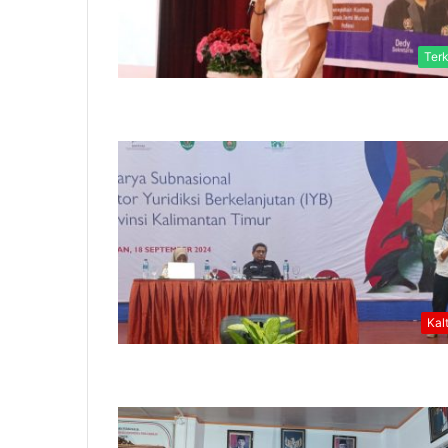
Terk
Kal