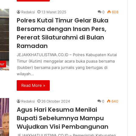
Redaksi
13 Maret 2025
0
608
Polres Kutai Timur Gelar Buka
Bersama dengan Insan Pers,
Pererat Silaturahmi di Bulan
Ramadan
JEJAKKHATULISTIWA.CO.ID – Polres Kabupaten Kutai
Timur (Kutim) menggelar acara buka puasa bersama
mur
(bukber) bersama para jurnalis yang bertugas di
wilayah…
Read More »
Redaksi
26 Oktober 2024
0
640
Agus Hari Kesuma Menilai
Bupati Sebelumnya Mampu
Wujudkan Visi Pembangunan
JEJAKKHATULISTIWA.CO.ID – Pemerintah Kabupaten