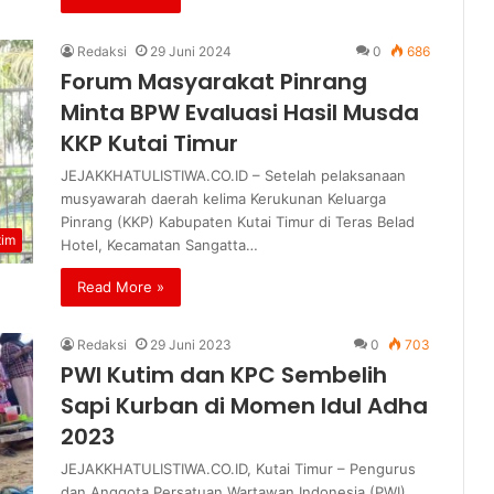
Redaksi
29 Juni 2024
0
686
Forum Masyarakat Pinrang
Minta BPW Evaluasi Hasil Musda
KKP Kutai Timur
JEJAKKHATULISTIWA.CO.ID – Setelah pelaksanaan
musyawarah daerah kelima Kerukunan Keluarga
Pinrang (KKP) Kabupaten Kutai Timur di Teras Belad
tim
Hotel, Kecamatan Sangatta…
Read More »
Redaksi
29 Juni 2023
0
703
PWI Kutim dan KPC Sembelih
Sapi Kurban di Momen Idul Adha
2023
JEJAKKHATULISTIWA.CO.ID, Kutai Timur – Pengurus
dan Anggota Persatuan Wartawan Indonesia (PWI)