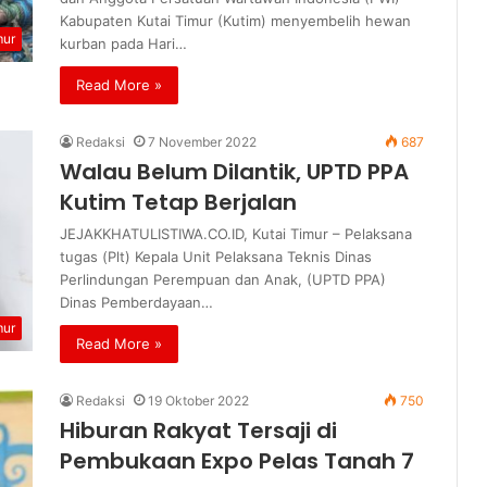
Kabupaten Kutai Timur (Kutim) menyembelih hewan
mur
kurban pada Hari…
Read More »
Redaksi
7 November 2022
687
Walau Belum Dilantik, UPTD PPA
Kutim Tetap Berjalan
JEJAKKHATULISTIWA.CO.ID, Kutai Timur – Pelaksana
tugas (Plt) Kepala Unit Pelaksana Teknis Dinas
Perlindungan Perempuan dan Anak, (UPTD PPA)
Dinas Pemberdayaan…
mur
Read More »
Redaksi
19 Oktober 2022
750
Hiburan Rakyat Tersaji di
Pembukaan Expo Pelas Tanah 7