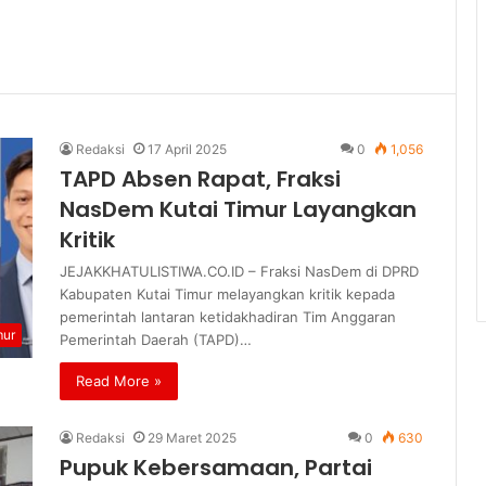
Redaksi
17 April 2025
0
1,056
TAPD Absen Rapat, Fraksi
NasDem Kutai Timur Layangkan
Kritik
JEJAKKHATULISTIWA.CO.ID – Fraksi NasDem di DPRD
Kabupaten Kutai Timur melayangkan kritik kepada
pemerintah lantaran ketidakhadiran Tim Anggaran
mur
Pemerintah Daerah (TAPD)…
Read More »
Redaksi
29 Maret 2025
0
630
Pupuk Kebersamaan, Partai