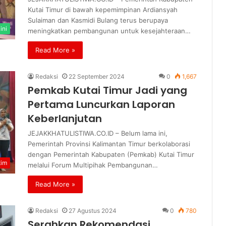
Kutai Timur di bawah kepemimpinan Ardiansyah
Sulaiman dan Kasmidi Bulang terus berupaya
ini
meningkatkan pembangunan untuk kesejahteraan…
Read More »
Redaksi
22 September 2024
0
1,667
Pemkab Kutai Timur Jadi yang
Pertama Luncurkan Laporan
Keberlanjutan
JEJAKKHATULISTIWA.CO.ID – Belum lama ini,
Pemerintah Provinsi Kalimantan Timur berkolaborasi
dengan Pemerintah Kabupaten (Pemkab) Kutai Timur
tim
melalui Forum Multipihak Pembangunan…
Read More »
Redaksi
27 Agustus 2024
0
780
Serahkan Rekomendasi