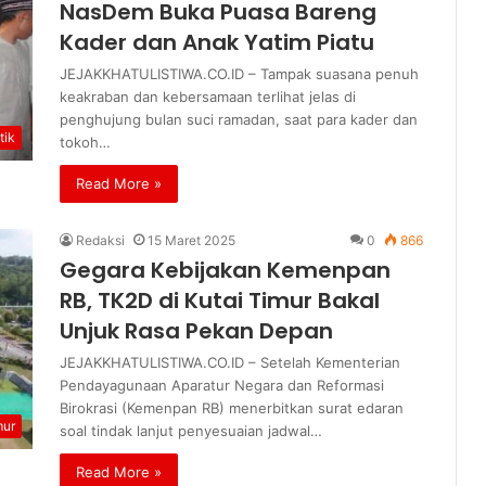
NasDem Buka Puasa Bareng
Kader dan Anak Yatim Piatu
JEJAKKHATULISTIWA.CO.ID – Tampak suasana penuh
keakraban dan kebersamaan terlihat jelas di
penghujung bulan suci ramadan, saat para kader dan
tik
tokoh…
Read More »
Redaksi
15 Maret 2025
0
866
Gegara Kebijakan Kemenpan
RB, TK2D di Kutai Timur Bakal
Unjuk Rasa Pekan Depan
JEJAKKHATULISTIWA.CO.ID – Setelah Kementerian
Pendayagunaan Aparatur Negara dan Reformasi
Birokrasi (Kemenpan RB) menerbitkan surat edaran
mur
soal tindak lanjut penyesuaian jadwal…
Read More »