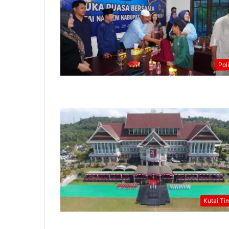
Poli
Kutai Ti