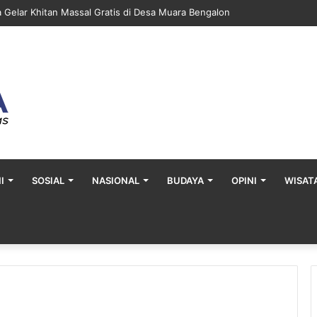
a Gelar Khitan Massal Gratis di Desa Muara Bengalon
I
SOSIAL
NASIONAL
BUDAYA
OPINI
WISAT