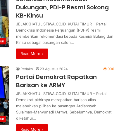
Dukungan, PDI-P Resmi Sokong
KB-Kinsu
JEJAKKHATULISTIWA.CO.ID, KUTAI TIMUR – Partai
Demokrasi Indonesia Perjuangan (PDI-P) resmi
memberikan rekomendasi kepada Kasmidi Bulang dan
mur
Kinsu sebagai pasangan calon…
Read More »
Redaksi
23 Agustus 2024
906
Partai Demokrat Rapatkan
Barisan ke ARMY
JEJAKKHATULISTIWA.CO.ID, KUTAI TIMUR – Partai
Demokrat akhirnya merapatkan barisan alias
melabuhkan pilihan ke pasangan Ardiansyah
Sulaiman-Mahyunadi (Army). Sebelumnya, Demokrat
diketahui…
mur
Read More »