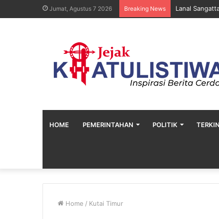
Lanal Sangatt
Jumat, Agustus 7 2026
Breaking News
HOME
PEMERINTAHAN
POLITIK
TERKIN
Home
/
Kutai Timur