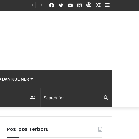
Facebook
Twitter
YouTube
Instagram
Log
Random
Sidebar
In
Article
A DAN KULINER
Random
Search
Article
for
Pos-pos Terbaru