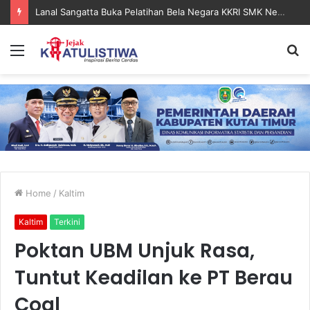
Lanal Sangatta Gelar Khitan Massal Gratis di Desa Muara Bengalon
Menu
S
fo
Home
/
Kaltim
Kaltim
Terkini
Poktan UBM Unjuk Rasa,
Tuntut Keadilan ke PT Berau
Coal