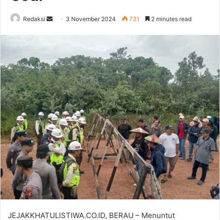
Send
Redaksi
3 November 2024
731
2 minutes read
an
email
JEJAKKHATULISTIWA.CO.ID, BERAU – Menuntut