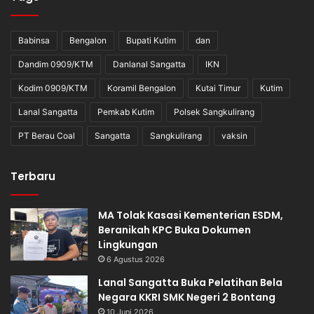
Babinsa
Bengalon
Bupati Kutim
dan
Dandim 0909/KTM
Danlanal Sangatta
IKN
Kodim 0909/KTM
Koramil Bengalon
Kutai Timur
Kutim
Lanal Sangatta
Pemkab Kutim
Polsek Sangkulirang
PT Berau Coal
Sangatta
Sangkulirang
vaksin
Terbaru
MA Tolak Kasasi Kementerian ESDM,
Beranikah KPC Buka Dokumen
Lingkungan
6 Agustus 2026
Lanal Sangatta Buka Pelatihan Bela
Negara KKRI SMK Negeri 2 Bontang
10 Juni 2026