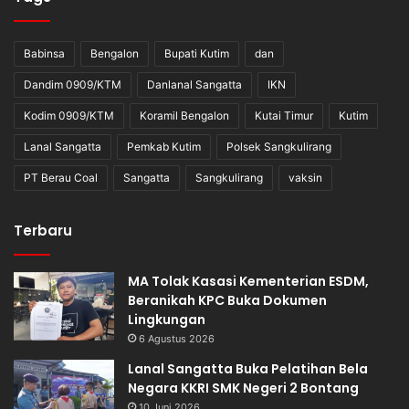
Babinsa
Bengalon
Bupati Kutim
dan
Dandim 0909/KTM
Danlanal Sangatta
IKN
Kodim 0909/KTM
Koramil Bengalon
Kutai Timur
Kutim
Lanal Sangatta
Pemkab Kutim
Polsek Sangkulirang
PT Berau Coal
Sangatta
Sangkulirang
vaksin
Terbaru
MA Tolak Kasasi Kementerian ESDM,
Beranikah KPC Buka Dokumen
Lingkungan
6 Agustus 2026
Lanal Sangatta Buka Pelatihan Bela
Negara KKRI SMK Negeri 2 Bontang
10 Juni 2026