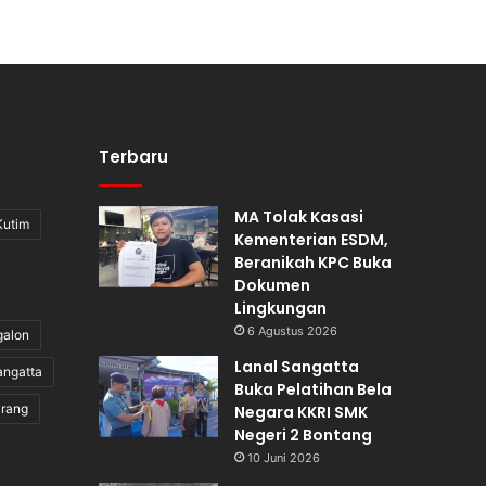
Terbaru
MA Tolak Kasasi
Kutim
Kementerian ESDM,
Beranikah KPC Buka
Dokumen
Lingkungan
6 Agustus 2026
galon
Lanal Sangatta
angatta
Buka Pelatihan Bela
irang
Negara KKRI SMK
Negeri 2 Bontang
10 Juni 2026