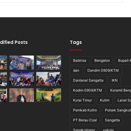
dified Posts
Tags
Babinsa
Bengalon
Bupati 
dan
Dandim 0909/KTM
Danlanal Sangatta
IKN
Kodim 0909/KTM
Koramil Ben
Kutai Timur
Kutim
Lanal S
Pemkab Kutim
Polsek Sangkul
PT Berau Coal
Sangatta
Sangkulirang
vaksin