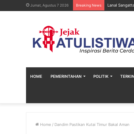
Lanal Sangatt
Jumat, Agustus 7 2026
Breaking News
HOME
PEMERINTAHAN
POLITIK
TERKIN
Home
/
Dandim Pastikan Kutai Timur Bakal Aman