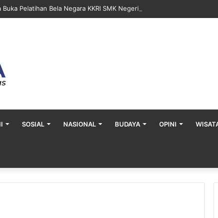
a Buka Pelatihan Bela Negara KKRI SMK Negeri 2 Bontang
I
SOSIAL
NASIONAL
BUDAYA
OPINI
WISAT