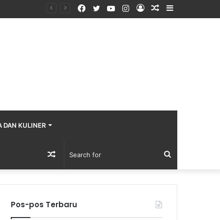
Facebook
Twitter
YouTube
Instagram
Log
Random
Sidebar
In
Article
A DAN KULINER
Random
Search
Article
for
Pos-pos Terbaru