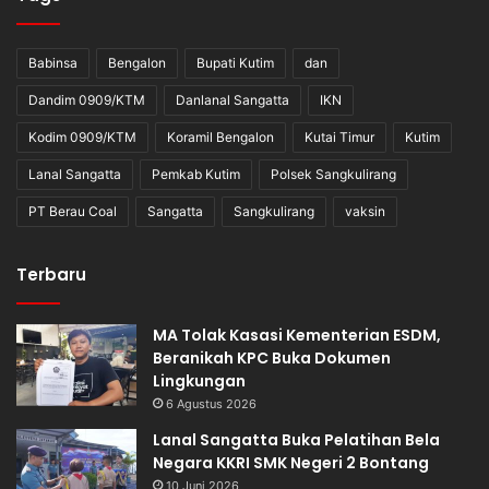
Babinsa
Bengalon
Bupati Kutim
dan
Dandim 0909/KTM
Danlanal Sangatta
IKN
Kodim 0909/KTM
Koramil Bengalon
Kutai Timur
Kutim
Lanal Sangatta
Pemkab Kutim
Polsek Sangkulirang
PT Berau Coal
Sangatta
Sangkulirang
vaksin
Terbaru
MA Tolak Kasasi Kementerian ESDM,
Beranikah KPC Buka Dokumen
Lingkungan
6 Agustus 2026
Lanal Sangatta Buka Pelatihan Bela
Negara KKRI SMK Negeri 2 Bontang
10 Juni 2026