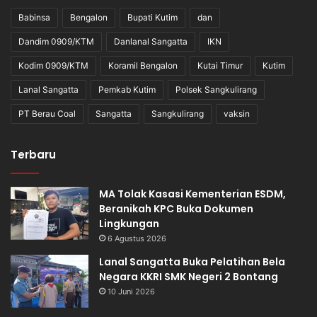
Babinsa
Bengalon
Bupati Kutim
dan
Dandim 0909/KTM
Danlanal Sangatta
IKN
Kodim 0909/KTM
Koramil Bengalon
Kutai Timur
Kutim
Lanal Sangatta
Pemkab Kutim
Polsek Sangkulirang
PT Berau Coal
Sangatta
Sangkulirang
vaksin
Terbaru
MA Tolak Kasasi Kementerian ESDM,
Beranikah KPC Buka Dokumen
Lingkungan
6 Agustus 2026
Lanal Sangatta Buka Pelatihan Bela
Negara KKRI SMK Negeri 2 Bontang
10 Juni 2026