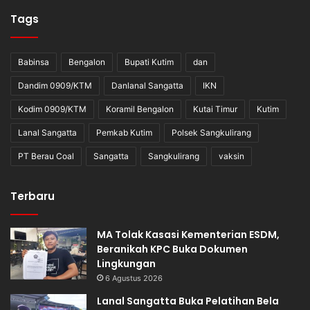
Tags
Babinsa
Bengalon
Bupati Kutim
dan
Dandim 0909/KTM
Danlanal Sangatta
IKN
Kodim 0909/KTM
Koramil Bengalon
Kutai Timur
Kutim
Lanal Sangatta
Pemkab Kutim
Polsek Sangkulirang
PT Berau Coal
Sangatta
Sangkulirang
vaksin
Terbaru
MA Tolak Kasasi Kementerian ESDM,
Beranikah KPC Buka Dokumen
Lingkungan
6 Agustus 2026
Lanal Sangatta Buka Pelatihan Bela