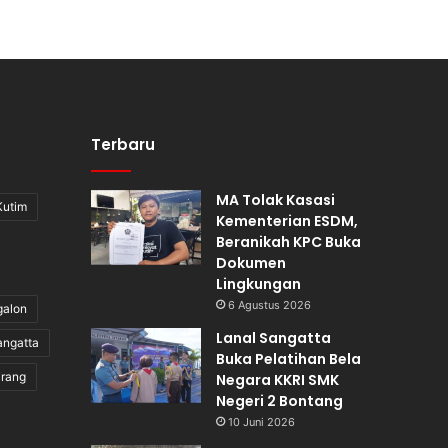
Terbaru
MA Tolak Kasasi
Kutim
Kementerian ESDM,
Beranikah KPC Buka
Dokumen
Lingkungan
6 Agustus 2026
galon
Lanal Sangatta
angatta
Buka Pelatihan Bela
irang
Negara KKRI SMK
Negeri 2 Bontang
10 Juni 2026