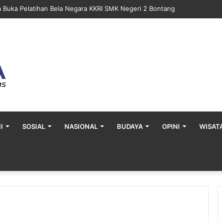
a Buka Pelatihan Bela Negara KKRI SMK Negeri 2 Bontang
I
SOSIAL
NASIONAL
BUDAYA
OPINI
WISAT