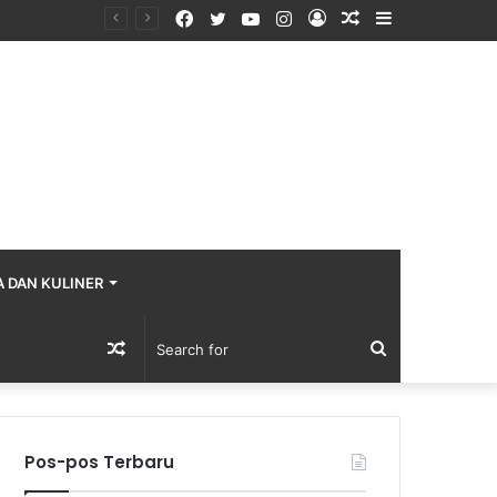
Facebook
Twitter
YouTube
Instagram
Log
Random
Sidebar
In
Article
A DAN KULINER
Random
Search
Article
for
Pos-pos Terbaru