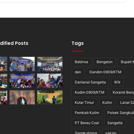
dified Posts
Tags
Babinsa
Bengalon
Bupati 
dan
Dandim 0909/KTM
Danlanal Sangatta
IKN
Kodim 0909/KTM
Koramil Ben
Kutai Timur
Kutim
Lanal S
Pemkab Kutim
Polsek Sangkul
PT Berau Coal
Sangatta
Sangkulirang
vaksin