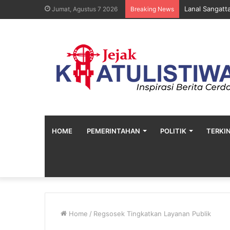
Lanal Sangatt
Jumat, Agustus 7 2026
Breaking News
HOME
PEMERINTAHAN
POLITIK
TERKIN
Home
/
Regsosek Tingkatkan Layanan Publik