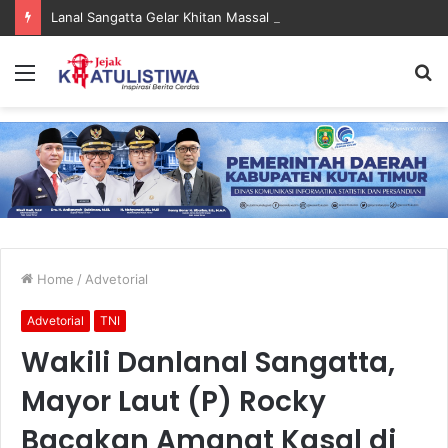
Lanal Sangatta Gelar Khitan Massal Gratis di Desa Muara Bengalon
Menu
S
fo
Home
/
Advetorial
Advetorial
TNI
Wakili Danlanal Sangatta,
Mayor Laut (P) Rocky
Bacakan Amanat Kasal di