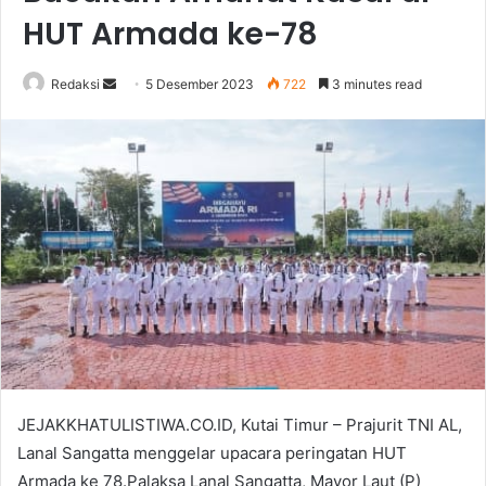
HUT Armada ke-78
Send
Redaksi
5 Desember 2023
722
3 minutes read
an
email
JEJAKKHATULISTIWA.CO.ID, Kutai Timur – Prajurit TNI AL,
Lanal Sangatta menggelar upacara peringatan HUT
Armada ke 78.Palaksa Lanal Sangatta, Mayor Laut (P)