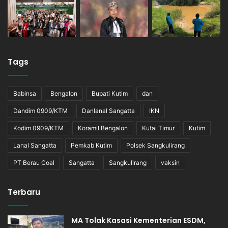
Tags
Babinsa
Bengalon
Bupati Kutim
dan
Dandim 0909/KTM
Danlanal Sangatta
IKN
Kodim 0909/KTM
Koramil Bengalon
Kutai Timur
Kutim
Lanal Sangatta
Pemkab Kutim
Polsek Sangkulirang
PT Berau Coal
Sangatta
Sangkulirang
vaksin
Terbaru
MA Tolak Kasasi Kementerian ESDM,