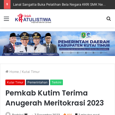
Lanal Sangatta Gelar Khitan Massal Gratis di Desa Muara Bengalon
Menu
S
fo
Home
/
Kutai Timur
Kutai Timur
Pemerintahan
Terkini
Pemkab Kutim Terima
Anugerah Meritokrasi 2023
Send
Redaksi
7 Desember 2023
691
2 minutes read