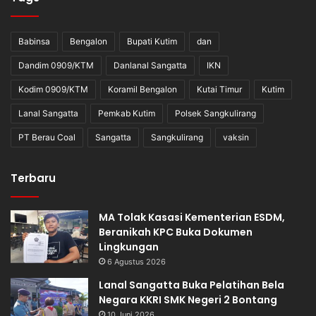
Babinsa
Bengalon
Bupati Kutim
dan
Dandim 0909/KTM
Danlanal Sangatta
IKN
Kodim 0909/KTM
Koramil Bengalon
Kutai Timur
Kutim
Lanal Sangatta
Pemkab Kutim
Polsek Sangkulirang
PT Berau Coal
Sangatta
Sangkulirang
vaksin
Terbaru
MA Tolak Kasasi Kementerian ESDM,
Beranikah KPC Buka Dokumen
Lingkungan
6 Agustus 2026
Lanal Sangatta Buka Pelatihan Bela
Negara KKRI SMK Negeri 2 Bontang
10 Juni 2026