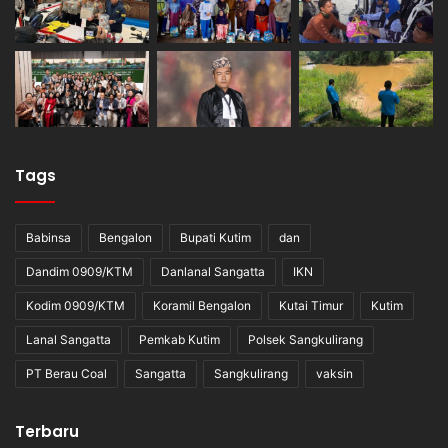
Tags
Babinsa
Bengalon
Bupati Kutim
dan
Dandim 0909/KTM
Danlanal Sangatta
IKN
Kodim 0909/KTM
Koramil Bengalon
Kutai Timur
Kutim
Lanal Sangatta
Pemkab Kutim
Polsek Sangkulirang
PT Berau Coal
Sangatta
Sangkulirang
vaksin
Terbaru