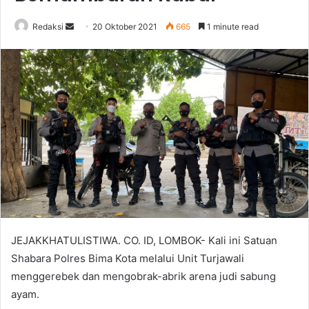
Send
Redaksi
20 Oktober 2021
665
1 minute read
an
email
JEJAKKHATULISTIWA. CO. ID, LOMBOK- Kali ini Satuan
Shabara Polres Bima Kota melalui Unit Turjawali
menggerebek dan mengobrak-abrik arena judi sabung
ayam.