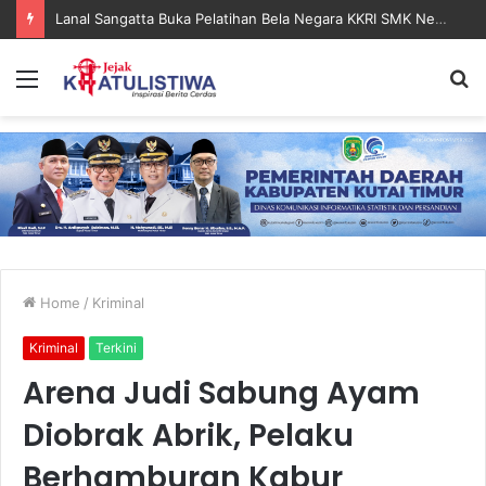
Lanal Sangatta Buka Pelatihan Bela Negara KKRI SMK Negeri 2 Bontang
Menu
S
fo
Home
/
Kriminal
Kriminal
Terkini
Arena Judi Sabung Ayam
Diobrak Abrik, Pelaku
Berhamburan Kabur