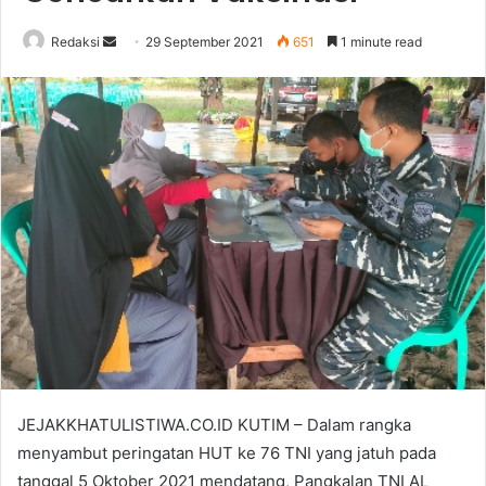
Send
Redaksi
29 September 2021
651
1 minute read
an
email
JEJAKKHATULISTIWA.CO.ID KUTIM – Dalam rangka
menyambut peringatan HUT ke 76 TNI yang jatuh pada
tanggal 5 Oktober 2021 mendatang, Pangkalan TNI AL