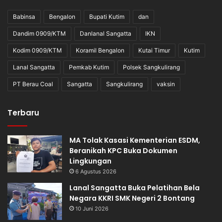
Babinsa
Bengalon
Bupati Kutim
dan
Dandim 0909/KTM
Danlanal Sangatta
IKN
Kodim 0909/KTM
Koramil Bengalon
Kutai Timur
Kutim
Lanal Sangatta
Pemkab Kutim
Polsek Sangkulirang
PT Berau Coal
Sangatta
Sangkulirang
vaksin
Terbaru
MA Tolak Kasasi Kementerian ESDM,
Beranikah KPC Buka Dokumen
Lingkungan
6 Agustus 2026
Lanal Sangatta Buka Pelatihan Bela
Negara KKRI SMK Negeri 2 Bontang
10 Juni 2026