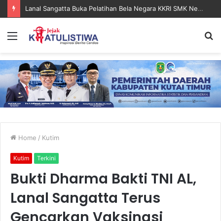
Lanal Sangatta Buka Pelatihan Bela Negara KKRI SMK Negeri 2 Bontang
Menu
S
fo
Home
/
Kutim
Kutim
Terkini
Bukti Dharma Bakti TNI AL,
Lanal Sangatta Terus
Gencarkan Vaksinasi