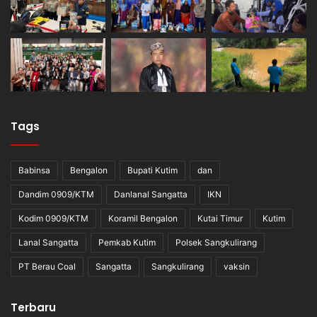
Tags
Babinsa
Bengalon
Bupati Kutim
dan
Dandim 0909/KTM
Danlanal Sangatta
IKN
Kodim 0909/KTM
Koramil Bengalon
Kutai Timur
Kutim
Lanal Sangatta
Pemkab Kutim
Polsek Sangkulirang
PT Berau Coal
Sangatta
Sangkulirang
vaksin
Terbaru