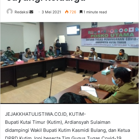
Send
Redaksi
3 Mei 2021
726
1 minute read
an
email
JEJAKKHATULISTIWA.CO.ID, KUTIM-
Bupati Kutai Timur (Kutim), Ardiansyah Sulaiman
didampingi Wakil Bupati Kutim Kasmidi Bulang, dan Ketua
DPRD Kutim Joni beserta Tim Gugus Tugas Covid-19