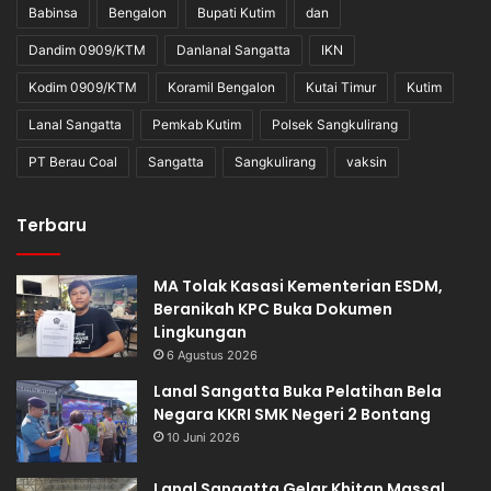
Babinsa
Bengalon
Bupati Kutim
dan
Dandim 0909/KTM
Danlanal Sangatta
IKN
Kodim 0909/KTM
Koramil Bengalon
Kutai Timur
Kutim
Lanal Sangatta
Pemkab Kutim
Polsek Sangkulirang
PT Berau Coal
Sangatta
Sangkulirang
vaksin
Terbaru
MA Tolak Kasasi Kementerian ESDM,
Beranikah KPC Buka Dokumen
Lingkungan
6 Agustus 2026
Lanal Sangatta Buka Pelatihan Bela
Negara KKRI SMK Negeri 2 Bontang
10 Juni 2026
Lanal Sangatta Gelar Khitan Massal