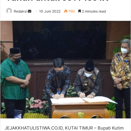
Send
Redaksi
10 Juni 2022
760
2 minutes read
an
email
JEJAKKHATULISTIWA.CO.ID, KUTAI TIMUR – Bupati Kutim