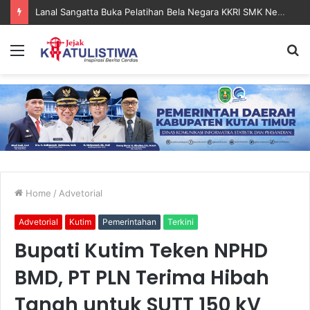
Lanal Sangatta Gelar Khitan Massal Gratis di Desa Muara Bengalon
Menu
S
fo
Home
/
Advetorial
Advetorial
Kutim
Pemerintahan
Terkini
Bupati Kutim Teken NPHD
BMD, PT PLN Terima Hibah
Tanah untuk SUTT 150 kV