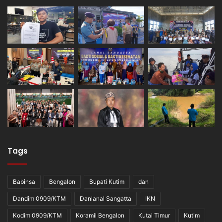
Tags
Babinsa
Bengalon
Bupati Kutim
dan
Dandim 0909/KTM
Danlanal Sangatta
IKN
Kodim 0909/KTM
Koramil Bengalon
Kutai Timur
Kutim