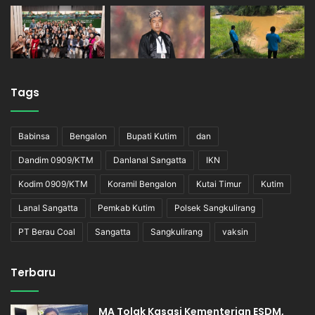
Tags
Babinsa
Bengalon
Bupati Kutim
dan
Dandim 0909/KTM
Danlanal Sangatta
IKN
Kodim 0909/KTM
Koramil Bengalon
Kutai Timur
Kutim
Lanal Sangatta
Pemkab Kutim
Polsek Sangkulirang
PT Berau Coal
Sangatta
Sangkulirang
vaksin
Terbaru
MA Tolak Kasasi Kementerian ESDM,