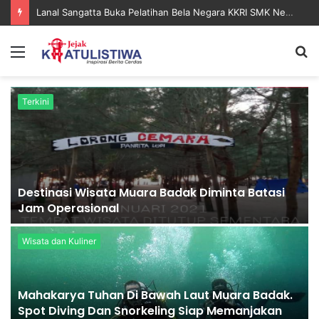
Lanal Sangatta Gelar Khitan Massal Gratis di Desa Muara Bengalon
Menu
S
fo
Terkini
Destinasi Wisata Muara Badak Diminta Batasi
Jam Operasional
Wisata dan Kuliner
Mahakarya Tuhan Di Bawah Laut Muara Badak.
Spot Diving Dan Snorkeling Siap Memanjakan