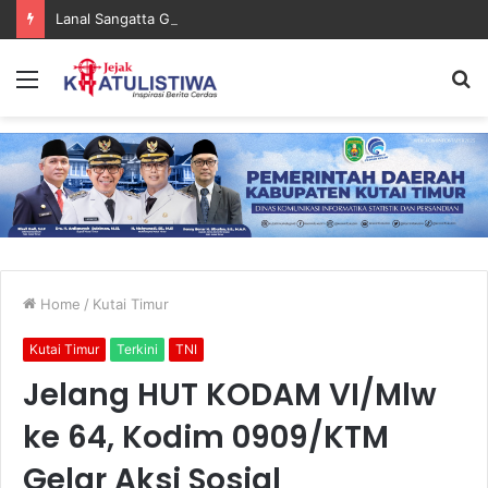
Lanal Sangatta Gelar Khitan Massal Gratis di Desa Muara Bengalon
Menu
S
fo
Home
/
Kutai Timur
Kutai Timur
Terkini
TNI
Jelang HUT KODAM VI/Mlw
ke 64, Kodim 0909/KTM
Gelar Aksi Sosial