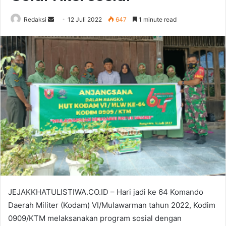
Send
Redaksi
12 Juli 2022
647
1 minute read
an
email
JEJAKKHATULISTIWA.CO.ID – Hari jadi ke 64 Komando
Daerah Militer (Kodam) VI/Mulawarman tahun 2022, Kodim
0909/KTM melaksanakan program sosial dengan