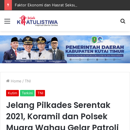
Faktor Ekonomi dan Hasrat Seksual Diduga Jadi Motif Kematian Royyan di Kutim
Menu
S
fo
Home
/
TNI
Kutim
Terkini
TNI
Jelang Pilkades Serentak
2021, Koramil dan Polsek
Muara Wahau Gelar Patroli