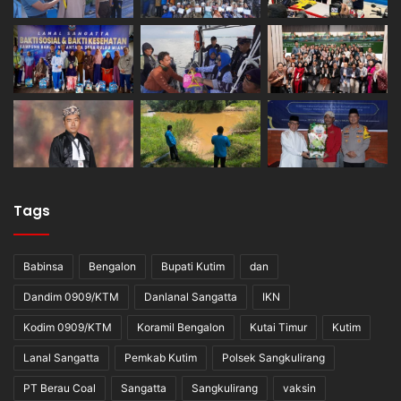
Tags
Babinsa
Bengalon
Bupati Kutim
dan
Dandim 0909/KTM
Danlanal Sangatta
IKN
Kodim 0909/KTM
Koramil Bengalon
Kutai Timur
Kutim
Lanal Sangatta
Pemkab Kutim
Polsek Sangkulirang
PT Berau Coal
Sangatta
Sangkulirang
vaksin