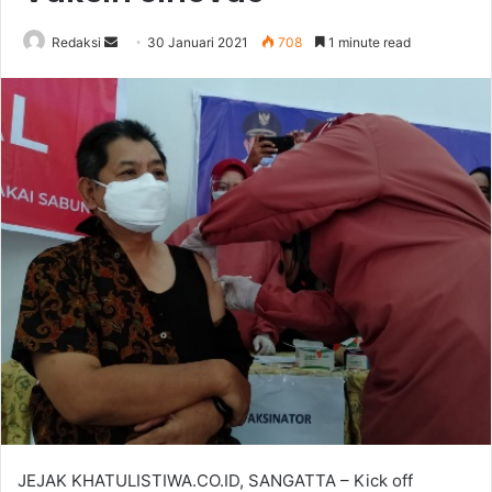
Send
Redaksi
30 Januari 2021
708
1 minute read
an
email
JEJAK KHATULISTIWA.CO.ID, SANGATTA – Kick off