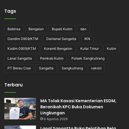
Tags
Babinsa
Bengalon
Bupati Kutim
dan
Dandim 0909/KTM
Danlanal Sangatta
IKN
Kodim 0909/KTM
Koramil Bengalon
Kutai Timur
Kutim
Lanal Sangatta
Pemkab Kutim
Polsek Sangkulirang
PT Berau Coal
Sangatta
Sangkulirang
vaksin
Terbaru
MA Tolak Kasasi Kementerian ESDM,
Beranikah KPC Buka Dokumen
Lingkungan
6 Agustus 2026
Lanal Sangatta Buka Pelatihan Bela