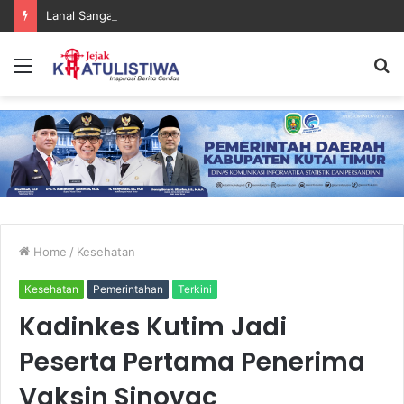
Lanal Sangatta Gelar Khitan Massal Gratis di Desa Muara Bengalon
Menu
S
fo
Home
/
Kesehatan
Kesehatan
Pemerintahan
Terkini
Kadinkes Kutim Jadi
Peserta Pertama Penerima
Vaksin Sinovac