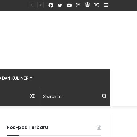
Facebook
Twitter
YouTube
Instagram
Log
Random
Sidebar
In
Article
A DAN KULINER
Random
Search
Article
for
Pos-pos Terbaru