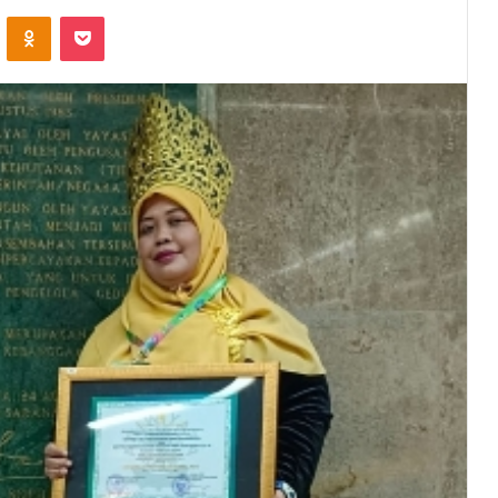
VKontakte
Odnoklassniki
Pocket