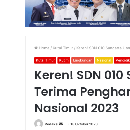
Home
/
Kutai Timur
/
Keren! SDN 010 Sangatta Uta
Kutai Timur
Kutim
Lingkungan
Nasional
Pendidi
Keren! SDN 010
Terima Penghar
Nasional 2023
Send
Redaksi
18 Oktober 2023