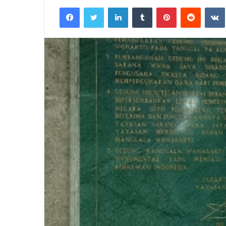
an
Facebook
Twitter
LinkedIn
Tumblr
Pinterest
Reddit
email