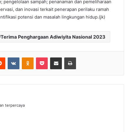
ase; pengelolaan sampah; penanaman dan pemeliharaan
rvasi, dan inovasi terkait penerapan perilaku ramah
ntifikasi potensi dan masalah lingkungan hidup.(jk)
Terima Penghargaan Adiwiyita Nasional 2023
erest
Reddit
VKontakte
Odnoklassniki
Pocket
Share via Email
Print
dan terpercaya