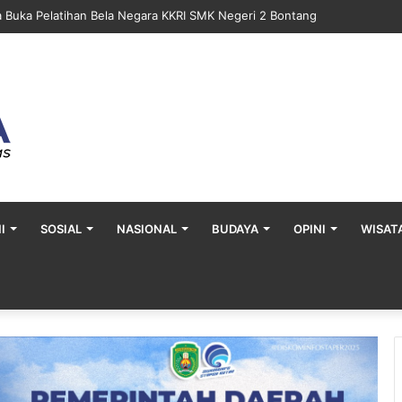
a Buka Pelatihan Bela Negara KKRI SMK Negeri 2 Bontang
I
SOSIAL
NASIONAL
BUDAYA
OPINI
WISAT