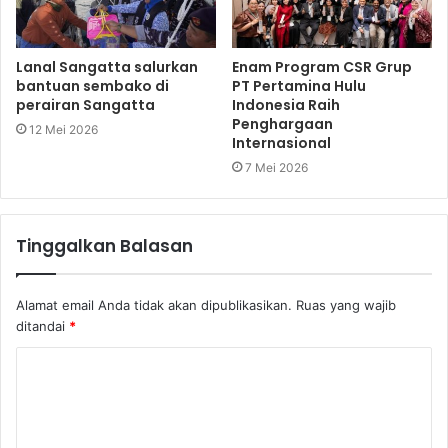
Lanal Sangatta salurkan
Enam Program CSR Grup
bantuan sembako di
PT Pertamina Hulu
perairan Sangatta
Indonesia Raih
Penghargaan
12 Mei 2026
Internasional
7 Mei 2026
Tinggalkan Balasan
Alamat email Anda tidak akan dipublikasikan.
Ruas yang wajib
ditandai
*
K
o
m