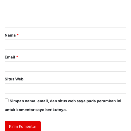
e
n
t
a
Nama
*
r
*
Email
*
Situs Web
Simpan nama, email, dan situs web saya pada peramban ini
untuk komentar saya berikutnya.