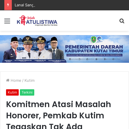
Lanal Sangatta Gelar Khitan Massal Gratis di Desa Muara Bengalon
Menu
S
fo
Home
/
Kutim
Kutim
Terkini
Komitmen Atasi Masalah
Honorer, Pemkab Kutim
Tegaskan Tak Ada