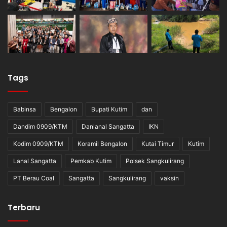
Tags
Babinsa
Bengalon
Bupati Kutim
dan
Dandim 0909/KTM
Danlanal Sangatta
IKN
Kodim 0909/KTM
Koramil Bengalon
Kutai Timur
Kutim
Lanal Sangatta
Pemkab Kutim
Polsek Sangkulirang
PT Berau Coal
Sangatta
Sangkulirang
vaksin
Terbaru