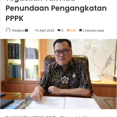
Penundaan Pengangkatan
PPPK
Send
Redaksi
10 April 2025
0
620
2 minutes read
an
email