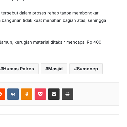
id tersebut dalam proses rehab tanpa membongkar
 bangunan tidak kuat menahan bagian atas, sehingga
 Namun, kerugian material ditaksir mencapai Rp 400
Humas Polres
Masjid
Sumenep
erest
Reddit
VKontakte
Odnoklassniki
Pocket
Share via Email
Print