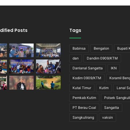
dified Posts
Tags
Babinsa
Bengalon
Bupati 
dan
Dandim 0909/KTM
Danlanal Sangatta
IKN
Kodim 0909/KTM
Koramil Ben
Kutai Timur
Kutim
Lanal S
Pemkab Kutim
Polsek Sangkul
PT Berau Coal
Sangatta
Sangkulirang
vaksin