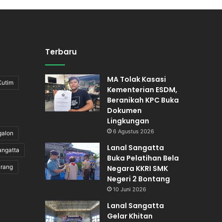
Terbaru
MA Tolak Kasasi
Kutim
Kementerian ESDM,
Beranikah KPC Buka
Dokumen
Lingkungan
6 Agustus 2026
galon
Lanal Sangatta
angatta
Buka Pelatihan Bela
irang
Negara KKRI SMK
Negeri 2 Bontang
10 Juni 2026
Lanal Sangatta
Gelar Khitan