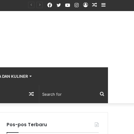
Facebook
Twitter
YouTube
Instagram
Log
Random
Sidebar
In
Article
A DAN KULINER
Random
Search
Article
for
Pos-pos Terbaru