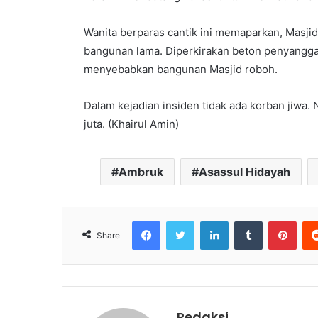
Wanita berparas cantik ini memaparkan, Masj
bangunan lama. Diperkirakan beton penyangga
menyebabkan bangunan Masjid roboh.
Dalam kejadian insiden tidak ada korban jiwa.
juta. (Khairul Amin)
Ambruk
Asassul Hidayah
Facebook
Twitter
LinkedIn
Tumblr
Pint
Share
Redaksi