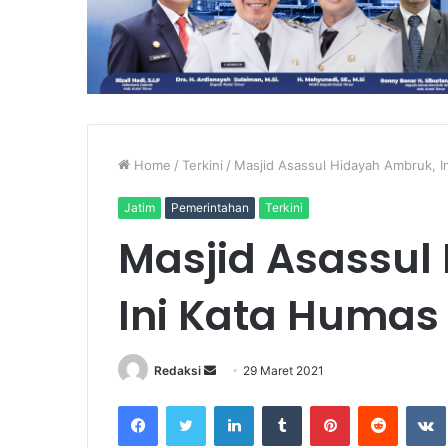
Home
/
Terkini
/
Masjid Asassul Hidayah Ambruk, 
Jatim
Pemerintahan
Terkini
Masjid Asassul
Ini Kata Humas
Send
Redaksi
29 Maret 2021
an
Facebook
Twitter
LinkedIn
Tumblr
Pinterest
Reddit
email