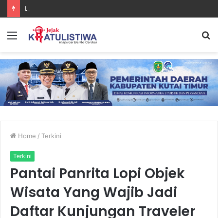
Lanal Sangatta Gelar Khitan Massal Gratis di Desa Muara Bengalon
Menu
S
fo
Home
/
Terkini
Terkini
Pantai Panrita Lopi Objek
Wisata Yang Wajib Jadi
Daftar Kunjungan Traveler