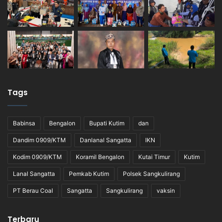
Tags
Babinsa
Bengalon
Bupati Kutim
dan
Dandim 0909/KTM
Danlanal Sangatta
IKN
Kodim 0909/KTM
Koramil Bengalon
Kutai Timur
Kutim
Lanal Sangatta
Pemkab Kutim
Polsek Sangkulirang
PT Berau Coal
Sangatta
Sangkulirang
vaksin
Terbaru