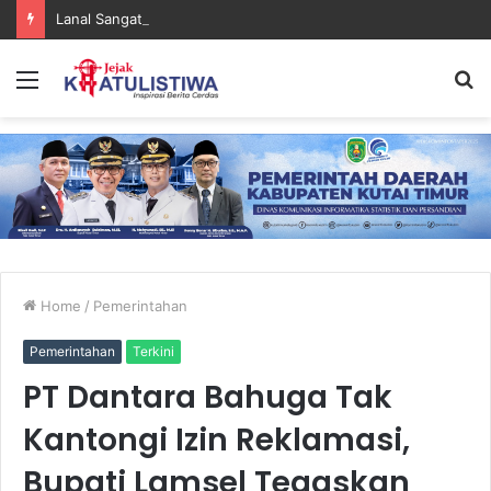
Lanal Sangatta Gelar Khitan Massal Gratis di Desa Muara Bengalon
Menu
S
fo
Home
/
Pemerintahan
Pemerintahan
Terkini
PT Dantara Bahuga Tak
Kantongi Izin Reklamasi,
Bupati Lamsel Tegaskan