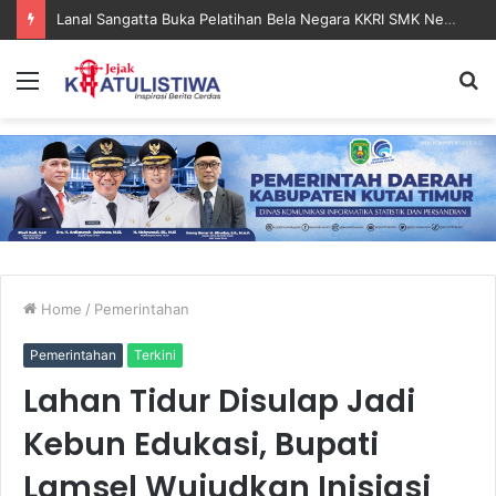
Lanal Sangatta Buka Pelatihan Bela Negara KKRI SMK Negeri 2 Bontang
Menu
S
fo
Home
/
Pemerintahan
Pemerintahan
Terkini
Lahan Tidur Disulap Jadi
Kebun Edukasi, Bupati
Lamsel Wujudkan Inisiasi