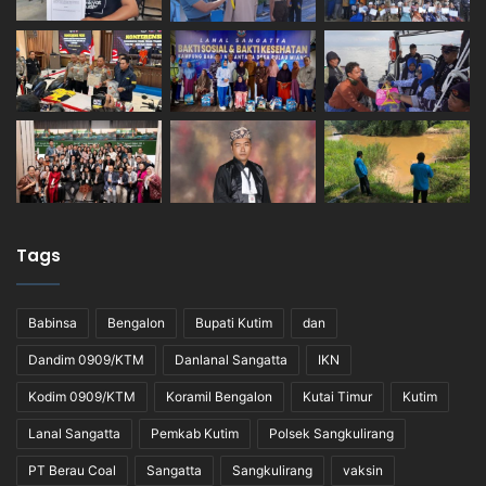
Tags
Babinsa
Bengalon
Bupati Kutim
dan
Dandim 0909/KTM
Danlanal Sangatta
IKN
Kodim 0909/KTM
Koramil Bengalon
Kutai Timur
Kutim
Lanal Sangatta
Pemkab Kutim
Polsek Sangkulirang
PT Berau Coal
Sangatta
Sangkulirang
vaksin