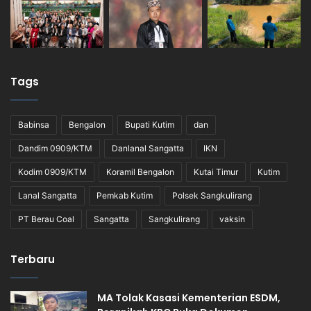
Tags
Babinsa
Bengalon
Bupati Kutim
dan
Dandim 0909/KTM
Danlanal Sangatta
IKN
Kodim 0909/KTM
Koramil Bengalon
Kutai Timur
Kutim
Lanal Sangatta
Pemkab Kutim
Polsek Sangkulirang
PT Berau Coal
Sangatta
Sangkulirang
vaksin
Terbaru
MA Tolak Kasasi Kementerian ESDM,