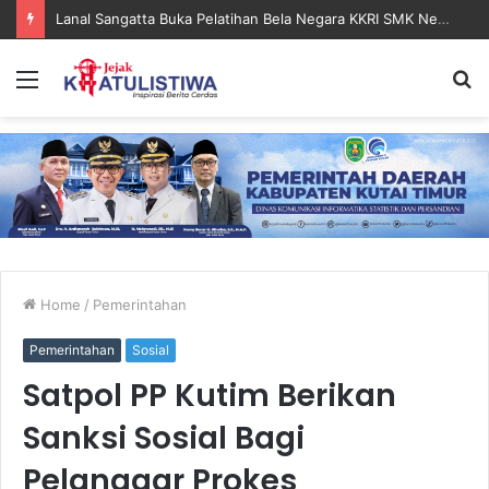
Lanal Sangatta Buka Pelatihan Bela Negara KKRI SMK Negeri 2 Bontang
Menu
S
fo
Home
/
Pemerintahan
Pemerintahan
Sosial
Satpol PP Kutim Berikan
Sanksi Sosial Bagi
Pelanggar Prokes