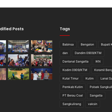
dified Posts
Tags
Babinsa
Bengalon
Bupati 
dan
Dandim 0909/KTM
Danlanal Sangatta
IKN
Kodim 0909/KTM
Koramil Ben
Kutai Timur
Kutim
Lanal S
Pemkab Kutim
Polsek Sangkul
PT Berau Coal
Sangatta
Sangkulirang
vaksin