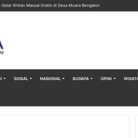
a Gelar Khitan Massal Gratis di Desa Muara Bengalon
I
SOSIAL
NASIONAL
BUDAYA
OPINI
WISAT