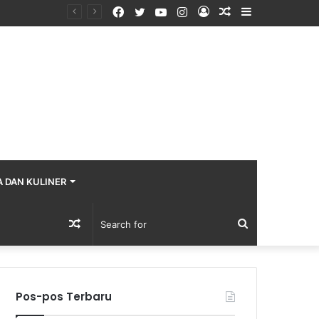
Facebook
Twitter
YouTube
Instagram
Log
Random
Sidebar
In
Article
A DAN KULINER
Random
Search
Article
for
Pos-pos Terbaru