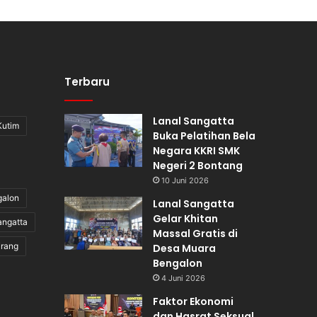
Terbaru
Lanal Sangatta
Kutim
Buka Pelatihan Bela
Negara KKRI SMK
Negeri 2 Bontang
10 Juni 2026
galon
Lanal Sangatta
Gelar Khitan
angatta
Massal Gratis di
irang
Desa Muara
Bengalon
4 Juni 2026
Faktor Ekonomi
dan Hasrat Seksual