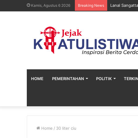
Lanal Sangatt
Kamis, Agustus 6 2026
Breaking News
HOME
PEMERINTAHAN
POLITIK
TERKIN
Home
/
30 liter ciu