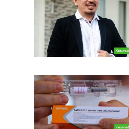
Keseha
Keseha