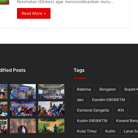
Kesehatan (Dinkes) agar mensosialisasikan mutu…
Read More »
ified Posts
Tags
Babinsa
Bengalon
Bupati 
dan
Dandim 0909/KTM
Danlanal Sangatta
IKN
Kodim 0909/KTM
Koramil Ben
Kutai Timur
Kutim
Lanal S