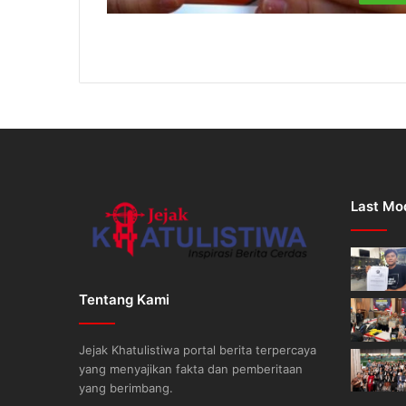
Last Mod
Tentang Kami
Jejak Khatulistiwa portal berita terpercaya
yang menyajikan fakta dan pemberitaan
yang berimbang.