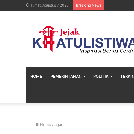
Faktor Ekonom
Jumat, Agustus 7 2026
Breaking News
HOME
PEMERINTAHAN
POLITIK
TERKIN
Home
/
agar