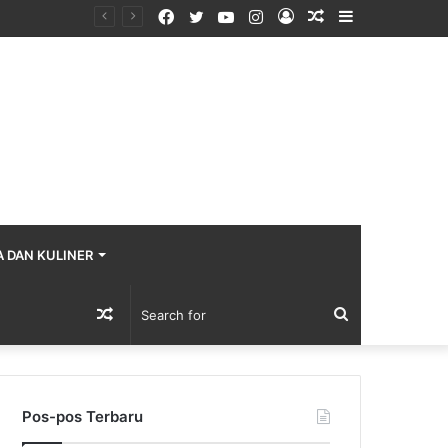
Facebook
Twitter
YouTube
Instagram
Log
Random
Sidebar
In
Article
A DAN KULINER
Random
Search
Article
for
Pos-pos Terbaru