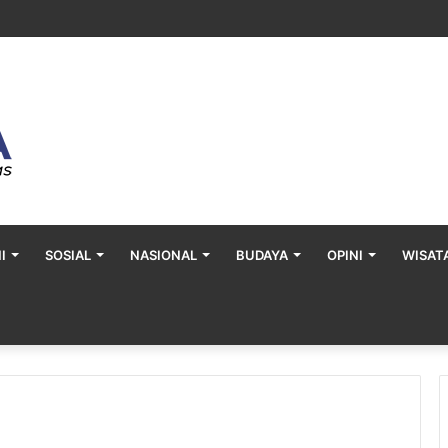
i dan Hasrat Seksual Diduga Jadi Motif Kematian Royyan di Kutim
I
SOSIAL
NASIONAL
BUDAYA
OPINI
WISAT