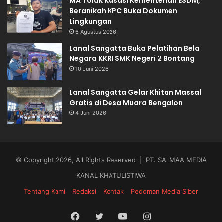
MA Tolak Kasasi Kementerian ESDM,
Beranikah KPC Buka Dokumen
Lingkungan
6 Agustus 2026
Lanal Sangatta Buka Pelatihan Bela
Negara KKRI SMK Negeri 2 Bontang
10 Juni 2026
Lanal Sangatta Gelar Khitan Massal
Gratis di Desa Muara Bengalon
4 Juni 2026
© Copyright 2026, All Rights Reserved | PT. SALMAA MEDIA
KANAL KHATULISTIWA
Tentang Kami
Redaksi
Kontak
Pedoman Media Siber
Facebook
Twitter
YouTube
Instagram