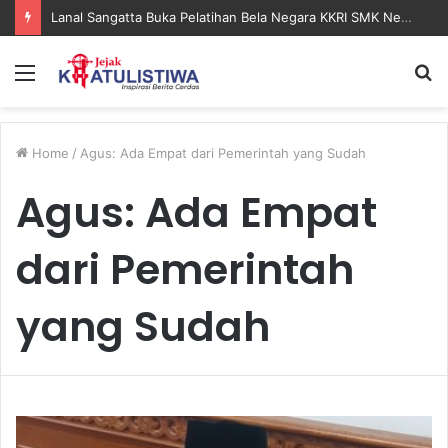
Lanal Sangatta Buka Pelatihan Bela Negara KKRI SMK Negeri 2 Bontang
Menu
S
fo
Home
/
Agus: Ada Empat dari Pemerintah yang Sudah
Agus: Ada Empat
dari Pemerintah
yang Sudah