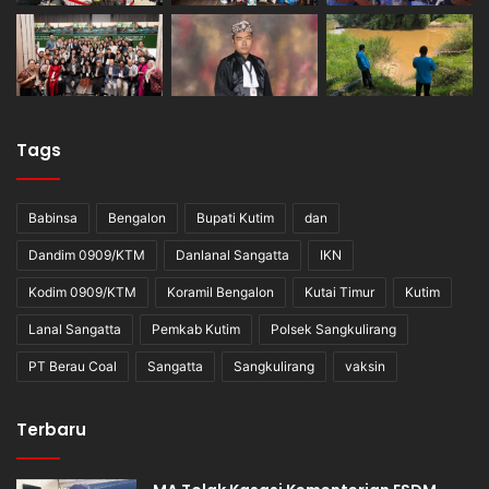
Tags
Babinsa
Bengalon
Bupati Kutim
dan
Dandim 0909/KTM
Danlanal Sangatta
IKN
Kodim 0909/KTM
Koramil Bengalon
Kutai Timur
Kutim
Lanal Sangatta
Pemkab Kutim
Polsek Sangkulirang
PT Berau Coal
Sangatta
Sangkulirang
vaksin
Terbaru