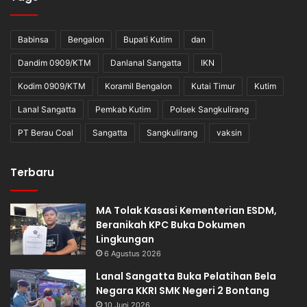
Babinsa
Bengalon
Bupati Kutim
dan
Dandim 0909/KTM
Danlanal Sangatta
IKN
Kodim 0909/KTM
Koramil Bengalon
Kutai Timur
Kutim
Lanal Sangatta
Pemkab Kutim
Polsek Sangkulirang
PT Berau Coal
Sangatta
Sangkulirang
vaksin
Terbaru
MA Tolak Kasasi Kementerian ESDM,
Beranikah KPC Buka Dokumen
Lingkungan
6 Agustus 2026
Lanal Sangatta Buka Pelatihan Bela
Negara KKRI SMK Negeri 2 Bontang
10 Juni 2026