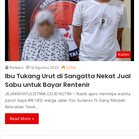
Kaltim
Redaksi
18 Agustus 2022
1,054
Ibu Tukang Urut di Sangatta Nekat Jual
Sabu untuk Bayar Rentenir
JEJAKKHATULISTIWA.CO.ID KUTIM – Nasib apes menimpa wanita
paruh baya WK (45) warga Jalan Yos Sudarso lV Gang Merpati
Kelurahan Teluk…
Read More »