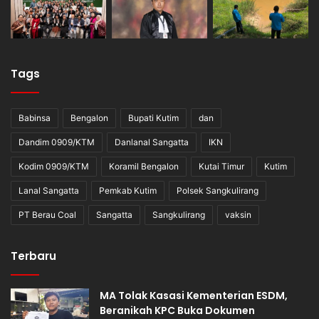
Tags
Babinsa
Bengalon
Bupati Kutim
dan
Dandim 0909/KTM
Danlanal Sangatta
IKN
Kodim 0909/KTM
Koramil Bengalon
Kutai Timur
Kutim
Lanal Sangatta
Pemkab Kutim
Polsek Sangkulirang
PT Berau Coal
Sangatta
Sangkulirang
vaksin
Terbaru
MA Tolak Kasasi Kementerian ESDM,
Beranikah KPC Buka Dokumen