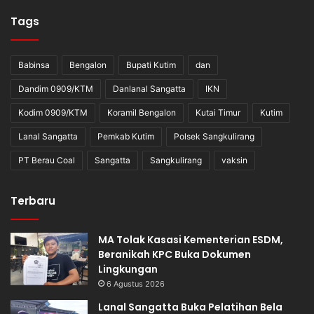
Tags
Babinsa
Bengalon
Bupati Kutim
dan
Dandim 0909/KTM
Danlanal Sangatta
IKN
Kodim 0909/KTM
Koramil Bengalon
Kutai Timur
Kutim
Lanal Sangatta
Pemkab Kutim
Polsek Sangkulirang
PT Berau Coal
Sangatta
Sangkulirang
vaksin
Terbaru
MA Tolak Kasasi Kementerian ESDM,
Beranikah KPC Buka Dokumen
Lingkungan
6 Agustus 2026
Lanal Sangatta Buka Pelatihan Bela