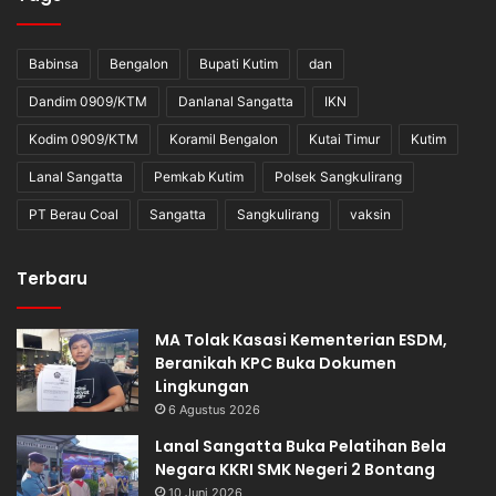
Babinsa
Bengalon
Bupati Kutim
dan
Dandim 0909/KTM
Danlanal Sangatta
IKN
Kodim 0909/KTM
Koramil Bengalon
Kutai Timur
Kutim
Lanal Sangatta
Pemkab Kutim
Polsek Sangkulirang
PT Berau Coal
Sangatta
Sangkulirang
vaksin
Terbaru
MA Tolak Kasasi Kementerian ESDM,
Beranikah KPC Buka Dokumen
Lingkungan
6 Agustus 2026
Lanal Sangatta Buka Pelatihan Bela
Negara KKRI SMK Negeri 2 Bontang
10 Juni 2026