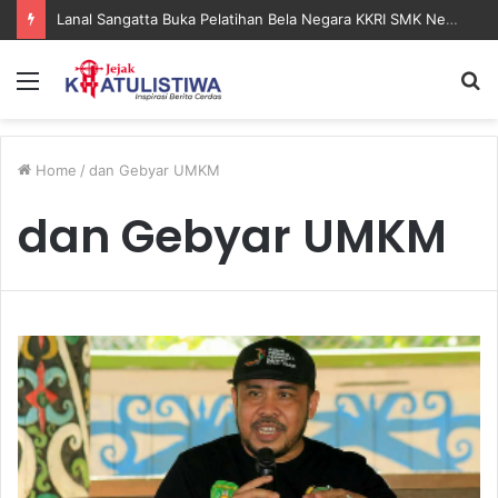
Lanal Sangatta Buka Pelatihan Bela Negara KKRI SMK Negeri 2 Bontang
Menu
S
fo
Home
/
dan Gebyar UMKM
dan Gebyar UMKM