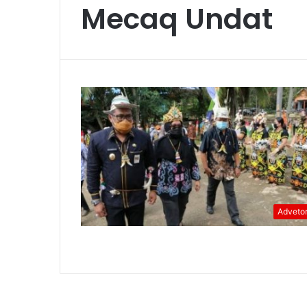
Mecaq Undat
Advetor