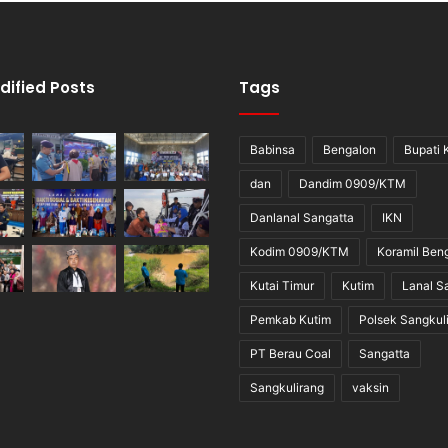
dified Posts
Tags
Babinsa
Bengalon
Bupati 
dan
Dandim 0909/KTM
Danlanal Sangatta
IKN
Kodim 0909/KTM
Koramil Ben
Kutai Timur
Kutim
Lanal S
Pemkab Kutim
Polsek Sangkul
PT Berau Coal
Sangatta
Sangkulirang
vaksin