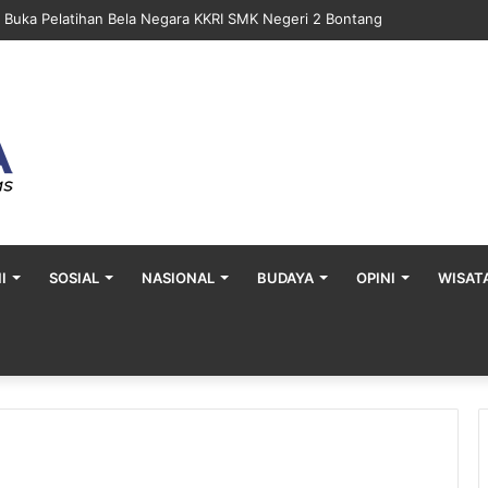
a Buka Pelatihan Bela Negara KKRI SMK Negeri 2 Bontang
I
SOSIAL
NASIONAL
BUDAYA
OPINI
WISAT