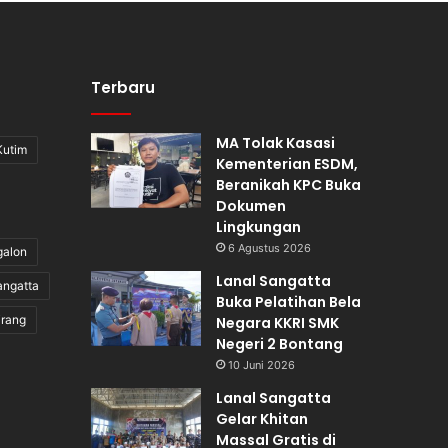
Terbaru
MA Tolak Kasasi
Kutim
Kementerian ESDM,
Beranikah KPC Buka
Dokumen
Lingkungan
6 Agustus 2026
galon
Lanal Sangatta
angatta
Buka Pelatihan Bela
irang
Negara KKRI SMK
Negeri 2 Bontang
10 Juni 2026
Lanal Sangatta
Gelar Khitan
Massal Gratis di