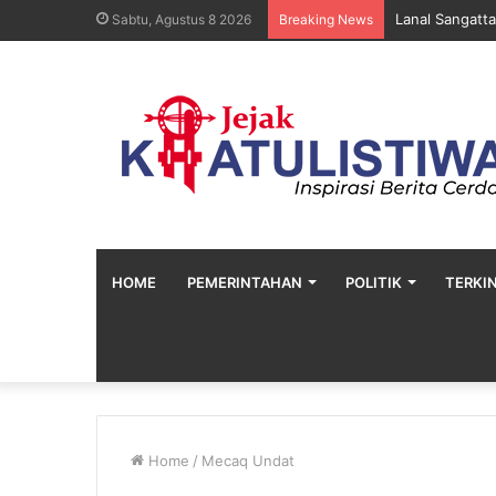
Lanal Sangatt
Sabtu, Agustus 8 2026
Breaking News
HOME
PEMERINTAHAN
POLITIK
TERKIN
Home
/
Mecaq Undat