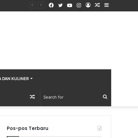
Facebook
Twitter
YouTube
Instagram
Log
Random
Sidebar
In
Article
A DAN KULINER
Random
Search
Article
for
Pos-pos Terbaru