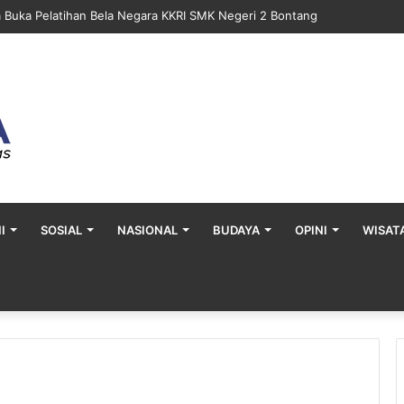
a Buka Pelatihan Bela Negara KKRI SMK Negeri 2 Bontang
I
SOSIAL
NASIONAL
BUDAYA
OPINI
WISAT