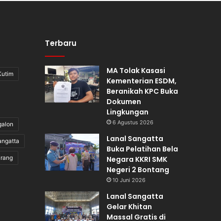
Terbaru
MA Tolak Kasasi
Kutim
Kementerian ESDM,
Beranikah KPC Buka
Dokumen
Lingkungan
6 Agustus 2026
galon
Lanal Sangatta
angatta
Buka Pelatihan Bela
irang
Negara KKRI SMK
Negeri 2 Bontang
10 Juni 2026
Lanal Sangatta
Gelar Khitan
Massal Gratis di