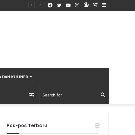
Facebook
Twitter
YouTube
Instagram
Log
Random
Sidebar
In
Article
A DAN KULINER
Random
Search
Article
for
Pos-pos Terbaru