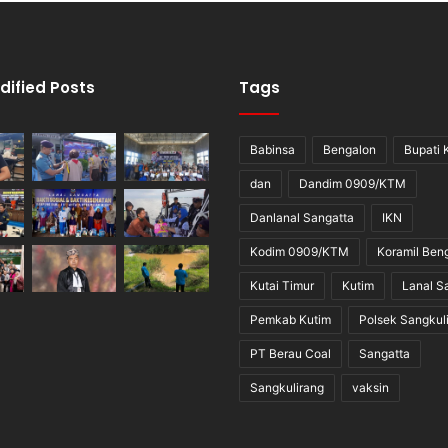
dified Posts
Tags
Babinsa
Bengalon
Bupati 
dan
Dandim 0909/KTM
Danlanal Sangatta
IKN
Kodim 0909/KTM
Koramil Ben
Kutai Timur
Kutim
Lanal S
Pemkab Kutim
Polsek Sangkul
PT Berau Coal
Sangatta
Sangkulirang
vaksin