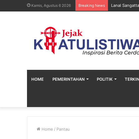
Lanal Sangatt
Kamis, Agustus 6 2026
Breaking News
HOME
PEMERINTAHAN
POLITIK
TERKIN
Home
/
Pantau